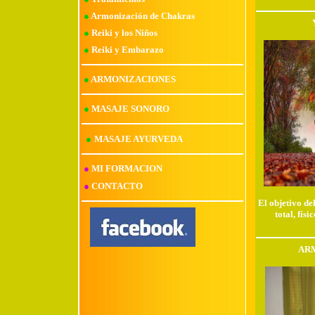
●
Armonización de Chakras
●
Reiki y los Niños
●
Reiki y Embarazo
●
ARMONIZACIONES
●
MASAJE SONORO
●
MASAJE AYURVEDA
●
MI FORMACION
●
CONTACTO
El objetivo de
total, físi
AR