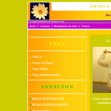
A R M O N I
Bie
Ciudad Autónoma de Buenos Aires
☼
☼
☼
Inicio
Contacto
Recomienda este Sitio
Enlaces
CL
Y O G A
●
YOGA
●
Clases de Yoga
●
Yoga Nidra
●
Yoga Embarazadas
S A N A C I O N
●
REIKI SISTEMA USUI
Clases indivi
combinan 
●
REIKI SISTEMA OKUNA
●
Tratamientos